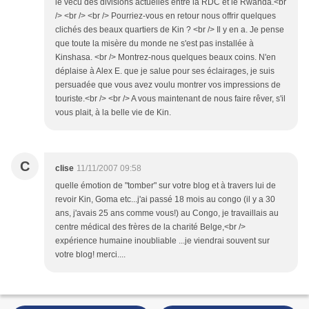
le vécu des divisions actuelles entre la RDC et le Rwanda.<br
/> <br /> <br /> Pourriez-vous en retour nous offrir quelques
clichés des beaux quartiers de Kin ? <br /> Il y en a. Je pense
que toute la misère du monde ne s'est pas installée à
Kinshasa. <br /> Montrez-nous quelques beaux coins. N'en
déplaise à Alex E. que je salue pour ses éclairages, je suis
persuadée que vous avez voulu montrer vos impressions de
touriste.<br /> <br /> A vous maintenant de nous faire rêver, s'il
vous plait, à la belle vie de Kin.
C
clise
11/11/2007 09:58
quelle émotion de "tomber" sur votre blog et à travers lui de
revoir Kin, Goma etc...j'ai passé 18 mois au congo (il y a 30
ans, j'avais 25 ans comme vous!) au Congo, je travaillais au
centre médical des frères de la charité Belge,<br />
expérience humaine inoubliable ...je viendrai souvent sur
votre blog! merci....