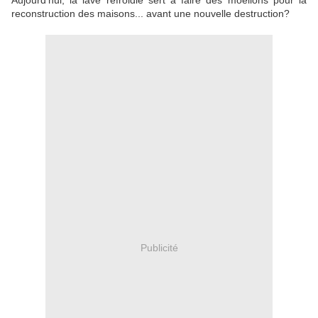
Aujourd'hui, la lave refroidie sert à faire des moëllons pour la
reconstruction des maisons... avant une nouvelle destruction?
Publicité