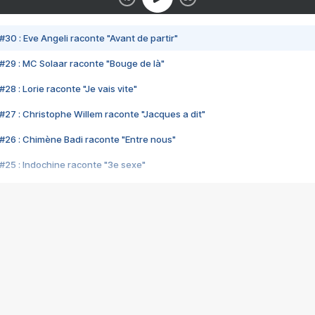
#30 : Eve Angeli raconte "Avant de partir"
#29 : MC Solaar raconte "Bouge de là"
28 : Lorie raconte "Je vais vite"
#27 : Christophe Willem raconte "Jacques a dit"
#26 : Chimène Badi raconte "Entre nous"
#25 : Indochine raconte "3e sexe"
#24 : Zaho raconte "C'est chelou"
#23 : Patrick Bruel raconte "Au café des délices"
#22 : Kyo raconte "Le chemin"
#21 : Nolwenn Leroy raconte "Cassé"
#20 : Patrick Hernandez raconte "Born to be alive"