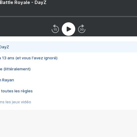
 Battle Royale - DayZ
 DayZ
 a 13 ans (et vous l'avez ignoré)
e (littéralement)
im Rayan
 toutes les règles
s les jeux vidéo
us choquant de Rockstar ? - Le scandale BULLY
e plus moche de Steam
du RÊVE tourne au CAUCHEMAR