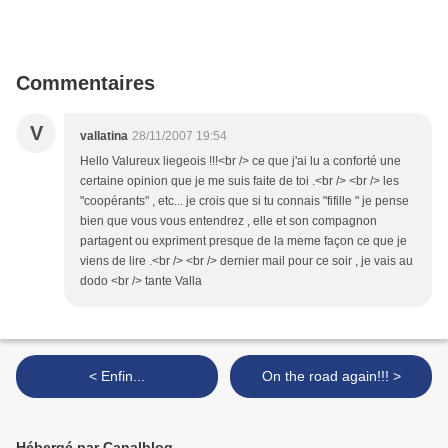
Commentaires
V
vallatina
28/11/2007 19:54
Hello Valureux liegeois !!!<br /> ce que j'ai lu a conforté une
certaine opinion que je me suis faite de toi .<br /> <br /> les
"coopérants" , etc... je crois que si tu connais "fifille " je pense
bien que vous vous entendrez , elle et son compagnon
partagent ou expriment presque de la meme façon ce que je
viens de lire .<br /> <br /> dernier mail pour ce soir , je vais au
dodo <br /> tante Valla
< Enfin...
On the road again!!! >
Hébergé par Canalblog