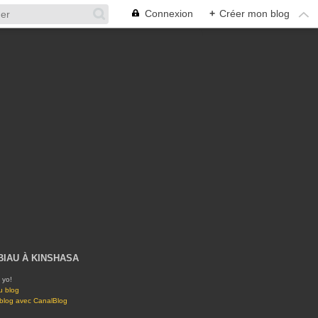
Connexion
+
Créer mon blog
BIAU À KINSHASA
 yo!
u blog
 blog avec CanalBlog