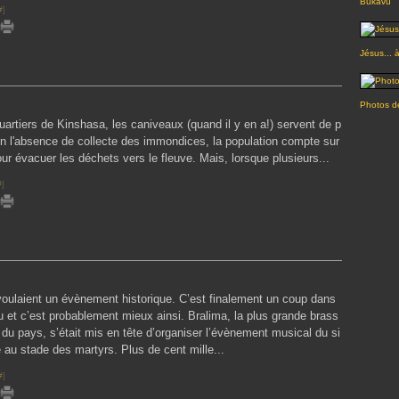
Bukavu
#
]
Jésus... 
Photos de
uartiers de Kinshasa, les caniveaux (quand il y en a!) servent de p
En l'absence de collecte des immondices, la population compte sur
our évacuer les déchets vers le fleuve. Mais, lorsque plusieurs...
#
]
 voulaient un évènement historique. C’est finalement un coup dans
au et c’est probablement mieux ainsi. Bralima, la plus grande brass
 du pays, s’était mis en tête d’organiser l’évènement musical du si
 au stade des martyrs. Plus de cent mille...
#
]