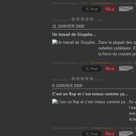
Posté par cabiau à 14:02 -
Commentaires [
…
]
- Permalien [
Vous aimez ?
0 vote
11 JANVIER 2008
Un travail de Sisyphe...
Dans la plupart des q
oubelles publiques. 
la force du courant p
Posté par cabiau à 11:03 -
Commentaires [
…
]
- Permalien [
Vous aimez ?
0 vote
8 JANVIER 2008
C’est un flop et c’est mieux comme ça…
Ils
l’e
erie
ècle
Posté par cabiau à 08:26 -
Commentaires [
…
]
- Permalien [