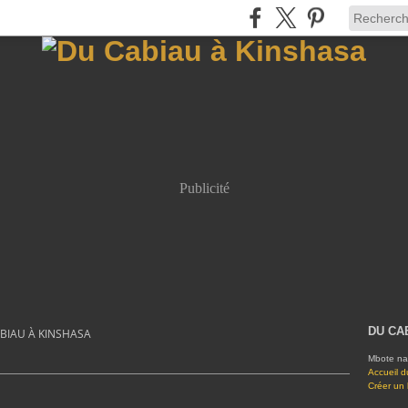
Publicité
DU CA
BIAU À KINSHASA
Mbote na
Accueil d
Créer un