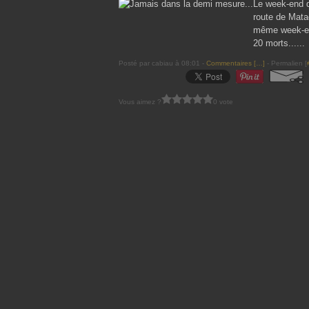
Le week-end de
route de Matad
même week-end
20 morts......
Posté par cabiau à 08:01 -
Commentaires [
…
]
- Permalien [
Vous aimez ?
0 vote