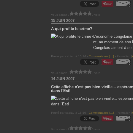
Vous aimez ?
0 vote
15 JUIN 2007
A qui profite le crime?
L’économie congolaise 
nt, au moment de son i
Congolais aiment à se 
Posté par cabiau à 15:14 -
Commentaires [
…
]
- Permalien [
Vous aimez ?
0 vote
14 JUIN 2007
Cette affiche n'est pas bien vieille... espéro
dans l'Est!
Posté par cabiau à 16:50 -
Commentaires [
…
]
- Permalien [
Vous aimez ?
0 vote