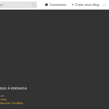
Connexion
+
Créer mon blog
BIAU À KINSHASA
 yo!
u blog
 blog avec CanalBlog