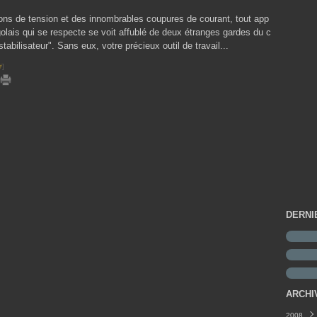
ions de tension et des innombrables coupures de courant, tout app
golais qui se respecte se voit affublé de deux étranges gardes du c
stabilisateur". Sans eux, votre précieux outil de travail...
#
]
DERNI
ARCHI
2008