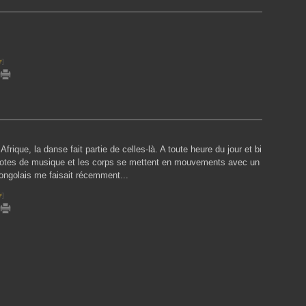
#
]
frique, la danse fait partie de celles-là. A toute heure du jour et bi
s notes de musique et les corps se mettent en mouvements avec un
ongolais me faisait récemment...
#
]