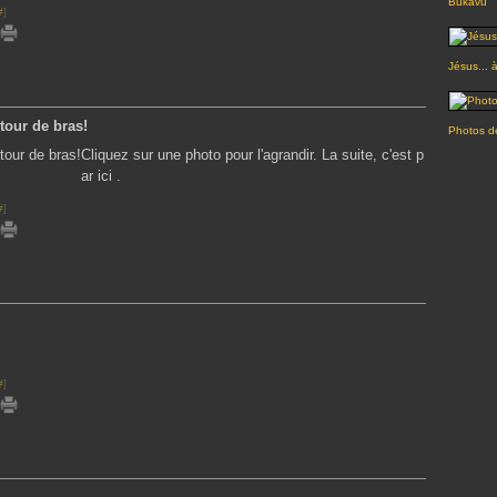
Bukavu
#
]
Jésus... 
tour de bras!
Photos de
Cliquez sur une photo pour l'agrandir. La suite, c'est p
ar ici .
#
]
#
]