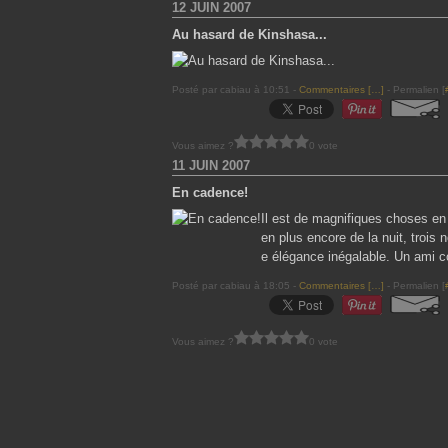
12 JUIN 2007
Au hasard de Kinshasa...
Posté par cabiau à 10:51 -
Commentaires [
…
]
- Permalien [
Vous aimez ?
0 vote
11 JUIN 2007
En cadence!
Il est de magnifiques choses en A
en plus encore de la nuit, troi
e élégance inégalable. Un ami c
Posté par cabiau à 18:05 -
Commentaires [
…
]
- Permalien [
Vous aimez ?
0 vote