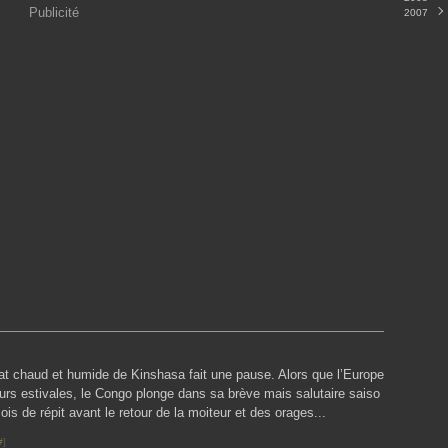
Publicité
2007
Nove
Octo
Déce
Sept
Nove
Juille
Octo
Mai
Sept
(
Avril
Août
(
Mars
Juille
Févri
Juin
Janvi
Mai
(
Avril
(
Mars
Févri
at chaud et humide de Kinshasa fait une pause. Alors que l’Europe
urs estivales, le Congo plonge dans sa brève mais salutaire saiso
ois de répit avant le retour de la moiteur et des orages...
#
]