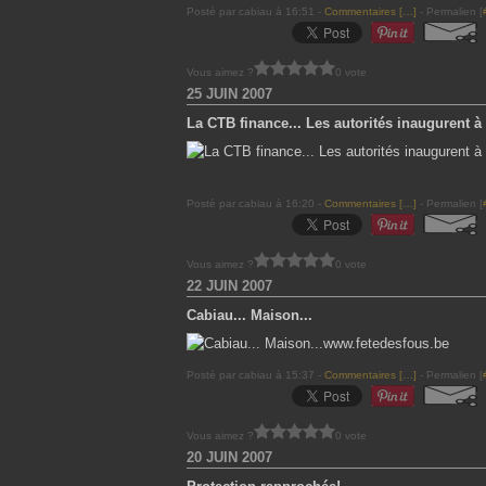
Posté par cabiau à 16:51 -
Commentaires [
…
]
- Permalien [
Vous aimez ?
0 vote
25 JUIN 2007
La CTB finance... Les autorités inaugurent à 
Posté par cabiau à 16:20 -
Commentaires [
…
]
- Permalien [
Vous aimez ?
0 vote
22 JUIN 2007
Cabiau... Maison...
www.fetedesfous.be
Posté par cabiau à 15:37 -
Commentaires [
…
]
- Permalien [
Vous aimez ?
0 vote
20 JUIN 2007